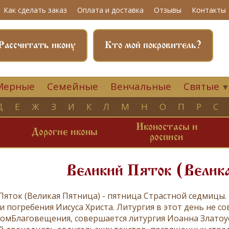
Как сделать заказ
Оплата и доставка
Отзывы
Контакты
Рассчитать икону
Кто мой покровитель?
Мерные
Семейные
Венчальные
Святые
Д
Е
Ж
З
И
К
Л
М
Н
О
П
Р
С
Иконостасы и
и
Дорогие иконы
росписи
Великий Пяток (Велик
Пяток (Великая Пятница)
- пятница
Страстной седмицы
и погребения Иисуса Христа.
Литургия
в этот день не со
ком
Благовещения
, совершается
литургия Иоанна Златоу