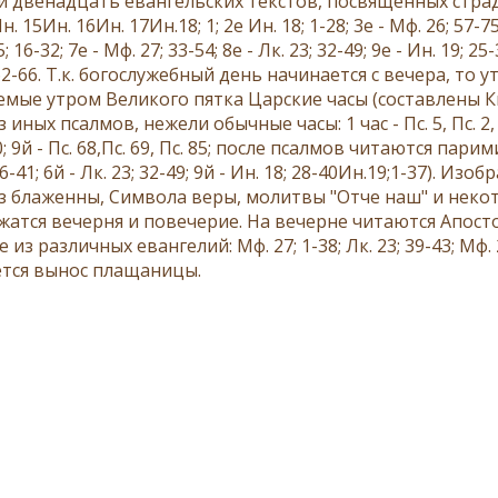
й двенадцать евангельских текстов, посвященных страд
н. 15Ин. 16Ин. 17Ин.18; 1
; 2е
Ин. 18; 1-28
; 3е -
Мф. 26; 57-7
5; 16-32
; 7е -
Мф. 27; 33-54
; 8е -
Лк. 23; 32-49
; 9е -
Ин. 19; 25
62-66
. Т.к. богослужебный день начинается с вечера, то 
мые утром Великого пятка Царские часы (составлены
К
из иных псалмов, нежели обычные
часы
: 1 час -
Пс. 5
,
Пс. 2
0
; 9й -
Пс. 68
,
Пс. 69
,
Пс. 85
; после псалмов читаются
парим
16-41
; 6й -
Лк. 23; 32-49
; 9й -
Ин. 18; 28-40Ин.19;1-37
). Изоб
из
блаженны
,
Символа веры
, молитвы "
Отче наш
" и неко
ужатся
вечерня
и
повечерие
. На вечерне читаются Апосто
е из различных евангелий:
Мф. 27; 1-38
;
Лк. 23; 39-43
;
Мф. 
тся вынос
плащаницы
.