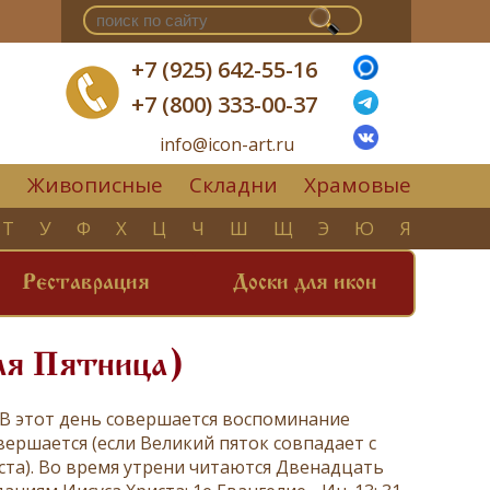
+7 (925) 642-55-16
+7 (800) 333-00-37
info@icon-art.ru
Живописные
Складни
Храмовые
▼
Т
У
Ф
Х
Ц
Ч
Ш
Щ
Э
Ю
Я
Реставрация
Доски для икон
ая Пятница)
. В этот день совершается воспоминание
вершается (если Великий пяток совпадает с
ста
). Во время утрени читаются Двенадцать