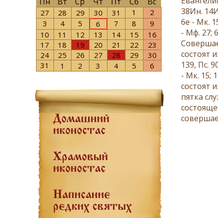
Евангели
Пн
Вт
Ср
Чт
Пт
Сб
Вс
38Ин. 14И
1
2
27
28
29
30
31
6е -
Мк. 1
3
4
5
7
8
9
6
-
Мф. 27; 
10
11
12
13
14
15
16
Совершае
17
18
19
20
21
22
23
состоят 
24
25
26
27
28
29
30
139
,
Пс. 9
31
1
2
3
4
5
6
-
Мк. 15; 
состоят 
пятка сл
состояще
совершае
Домашний
иконостас
Храмовый
иконостас
Написание
редких святых