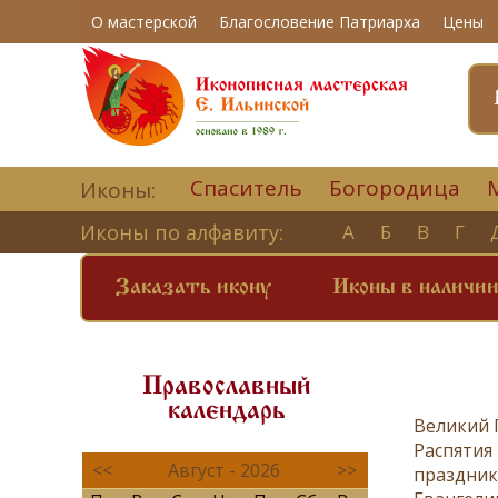
О мастерской
Благословение Патриарха
Цены
Спаситель
Богородица
Иконы:
Иконы по алфавиту:
А
Б
В
Г
Заказать икону
Иконы в наличи
Православный
календарь
Великий 
Распятия 
<<
Август - 2026
>>
праздни