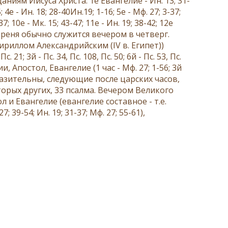
аниям Иисуса Христа: 1е Евангелие -
Ин. 13; 31-
5
; 4е -
Ин. 18; 28-40Ин.19; 1-16
; 5е -
Мф. 27; 3-37
;
-37
; 10е -
Мк. 15; 43-47
; 11е -
Ин. 19; 38-42
; 12е
утреня обычно служится вечером в четверг.
ириллом Александрийским
(IV в. Египет))
,
Пс. 21
; 3й -
Пс. 34
,
Пс. 108
,
Пс. 50
; 6й -
Пс. 53
,
Пс.
ии
,
Апостол
, Евангелие (1 час -
Мф. 27; 1-56
; 3й
разительны, следующие после царских часов,
торых других, 33 псалма. Вечером Великого
л и Евангелие (евангелие составное - т.е.
27; 39-54
;
Ин. 19; 31-37
;
Мф. 27; 55-61
),