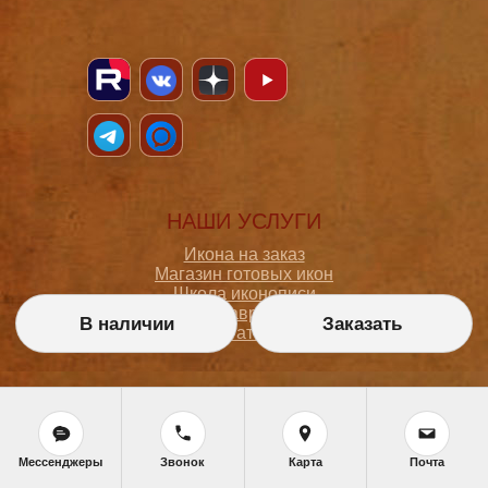
НАШИ УСЛУГИ
Икона на заказ
Магазин готовых икон
Школа иконописи
Реставрация
В наличии
Заказать
Статьи
ПОКУПАТЕЛЮ
О мастерской
Как сделать заказ
Мессенджеры
Звонок
Карта
Почта
Доставка и оплата