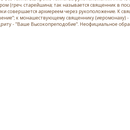
ром (греч. старейшина; так называется священник в по
ки совершается архиереем через рукоположение. К свя
вение"; к монашествующему священнику (иеромонаху) - 
риту - "Ваше Высокопреподобие". Неофициальное обращ