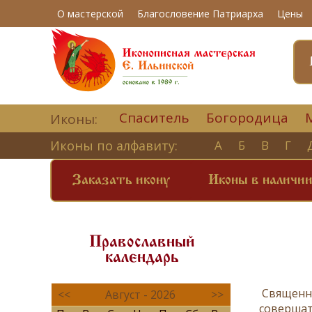
О мастерской
Благословение Патриарха
Цены
Спаситель
Богородица
Иконы:
Иконы по алфавиту:
А
Б
В
Г
Заказать икону
Иконы в наличи
Православный
календарь
Священн
<<
Август - 2026
>>
совершат