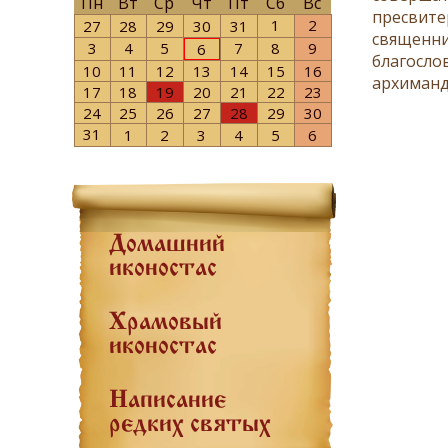
Пн
Вт
Ср
Чт
Пт
Сб
Вс
пресвите
1
2
27
28
29
30
31
священни
3
4
5
7
8
9
6
благосло
10
11
12
13
14
15
16
архиманд
17
18
19
20
21
22
23
24
25
26
27
28
29
30
31
1
2
3
4
5
6
Домашний
иконостас
Храмовый
иконостас
Написание
редких святых