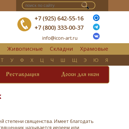
+7 (925) 642-55-16
+7 (800) 333-00-37
info@icon-art.ru
Живописные
Складни
Храмовые
▼
Т
У
Ф
Х
Ц
Ч
Ш
Щ
Э
Ю
Я
Реставрация
Доски для икон
к
ей степени священства. Имеет благодать
 священник называется иереем или