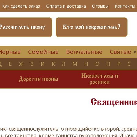
Как сделать заказ
Оплата и доставка
Отзывы
Контакты
Рассчитать икону
Кто мой покровитель?
Мерные
Семейные
Венчальные
Святые
Д
Е
Ж
З
И
К
Л
М
Н
О
П
Р
С
Иконостасы и
и
Дорогие иконы
росписи
Священни
ик
-
священнослужитель
, относящийся ко второй, средн
ь все таинства, кроме таинства
рукоположения
. Иначе