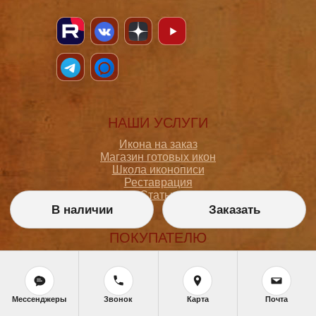
НАШИ УСЛУГИ
Икона на заказ
Магазин готовых икон
Школа иконописи
Реставрация
Статьи
В наличии
Заказать
ПОКУПАТЕЛЮ
О мастерской
Как сделать заказ
Доставка и оплата
Политика конфиденциальности
Мессенджеры
Звонок
Карта
Почта
Согласие на обработку персональных данных