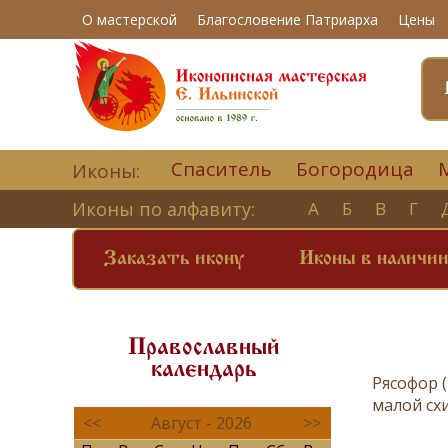
О мастерской
Благословение Патриарха
Цены
Спаситель
Богородица
Иконы:
Иконы по алфавиту:
А
Б
В
Г
Заказать икону
Иконы в наличи
Православный
календарь
Рясофор 
малой сх
<<
Август - 2026
>>