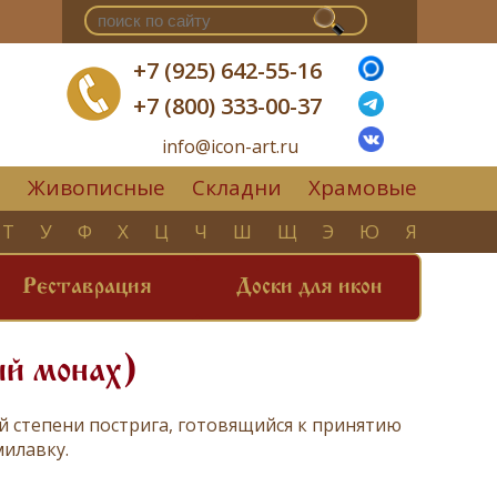
+7 (925) 642-55-16
+7 (800) 333-00-37
info@icon-art.ru
Живописные
Складни
Храмовые
▼
Т
У
Ф
Х
Ц
Ч
Ш
Щ
Э
Ю
Я
Реставрация
Доски для икон
ый монах)
й степени
пострига
, готовящийся к принятию
милавку
.