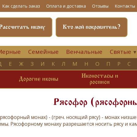
Как сделать заказ
Оплата и доставка
Отзывы
Контакты
Рассчитать икону
Кто мой покровитель?
Мерные
Семейные
Венчальные
Святые
Д
Е
Ж
З
И
К
Л
М
Н
О
П
Р
С
Иконостасы и
и
Дорогие иконы
росписи
Рясофор (рясофорн
(рясофорный монах) -
(греч. носящий рясу) -
монах
низше
имы. Рясофорному монаху разрешается носить
рясу
и
ка