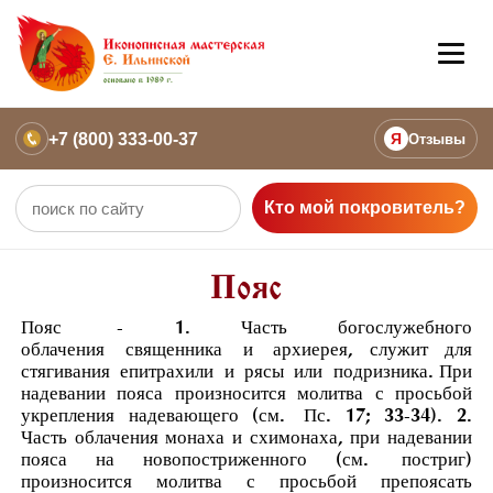
+7 (800) 333-00-37
Я
Отзывы
Кто мой покровитель?
Пояс
Пояс
- 1. Часть богослужебного
облачения
священника
и
архиерея
, служит для
стягивания
епитрахили
и
рясы
или
подризника
. При
надевании пояса произносится молитва с просьбой
укрепления надевающего (см.
Пс. 17; 33-34
). 2.
Часть облачения монаха и схимонаха, при надевании
пояса на новопостриженного (см.
постриг
)
произносится молитва с просьбой препоясать