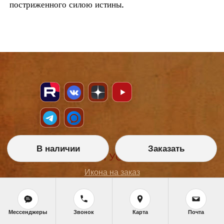
постриженного силою истины.
В наличии
Заказать
НАШИ УСЛУГИ
Икона на заказ
Магазин готовых икон
Школа иконописи
Реставрация
Статьи
Мессенджеры
Звонок
Карта
Почта