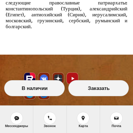
следующие православные патриархаты:
константинопольский (Турция), александрийский
(Египет), антиохийский (Сирия), иерусалимский,
московский, грузинский, сербский, румынский и
болгарский.
В наличии
Заказать
НАШИ УСЛУГИ
Икона на заказ
Мессенджеры
Звонок
Карта
Почта
Магазин готовых икон