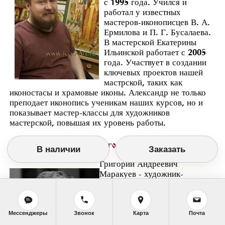
с 1995 года. Учился и
работал у известных
мастеров-иконописцев В. А.
Ермилова и П. Г. Бусалаева.
В мастерской Екатерины
Ильинской работает с 2005
года. Участвует в создании
ключевых проектов нашей
мастрской, таких как
иконостасы и храмовые иконы. Александр не только
преподает иконопись ученикам наших курсов, но и
показывает мастер-классы для художников
мастерской, повышая их уровень работы.
Маракуев Григорий Андреевич
В наличии
Заказать
Григорий Андреевич
Маракуев - художник-
иконописец, каллиграф
международного класса,
мастер иконной
надписи. Автор учебного
Мессенджеры
Звонок
Карта
Почта
пособия для иконописцев