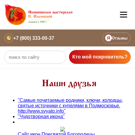
+7 (800) 333-00-37
Я
Отзывы
Кто мой покровитель?
Наши друзья
"Самые почитаемые родники, ключи, колодцы,
святые источники с купелями в Подмосковье.
http://www.svyato.info"
"Чудотворная икона"
Сайт икон Пресвятой Богородицы