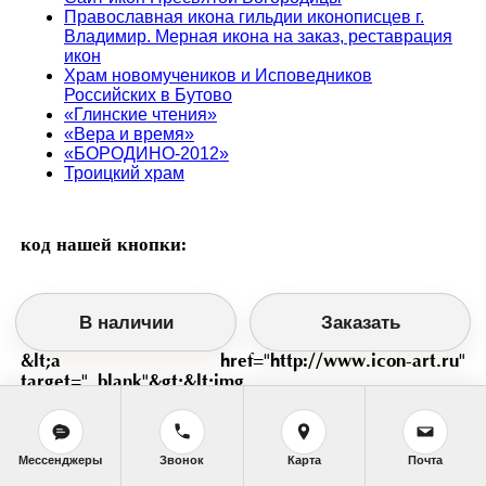
Православная икона гильдии иконописцев г.
Владимир. Мерная икона на заказ, реставрация
икон
Храм новомучеников и Исповедников
Российских в Бутово
«Глинские чтения»
«Вера и время»
«БОРОДИНО-2012»
Троицкий храм
код нашей кнопки:
В наличии
Заказать
&lt;a href="http://www.icon-art.ru"
target="_blank"&gt;&lt;img
src="{$static}design/banner.jpg" title="Иконописная
мастерская Екатерины Ильинской. Мерная икона,
именная
Мессенджеры
Звонок
Карта
Почта
икона, реставрация" width="88" height="33"