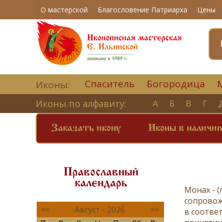
О мастерской
Благословение Патриарха
Цены
Спаситель
Богородица
Иконы:
Иконы по алфавиту:
А
Б
В
Г
Заказать икону
Иконы в наличи
Православный
календарь
Монах -
(
сопрово
<<
Август - 2026
>>
в соотве