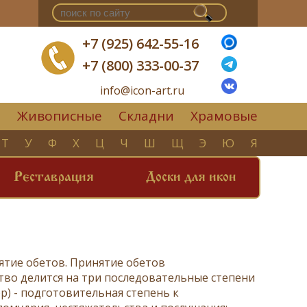
+7 (925) 642-55-16
+7 (800) 333-00-37
info@icon-art.ru
Живописные
Складни
Храмовые
▼
Т
У
Ф
Х
Ц
Ч
Ш
Щ
Э
Ю
Я
Реставрация
Доски для икон
нятие обетов. Принятие обетов
тво делится на три последовательные степени
ор
) - подготовительная степень к