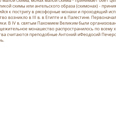
ю
малой схимы
; монах малой схимы - принимает обет це
ликой схимы или ангельского образа (
схимонах
) - прини
йся к постригу в рясофорные монахи и проходящий ис
во возникло в III в. в Египте и в Палестине. Первонач
ки. В IV в. святым
Пахомием Великим
были организова
щежительное монашество распространилось по всему х
ва считаются преподобные
Антоний
и
Феодосий
Печерск
ь.