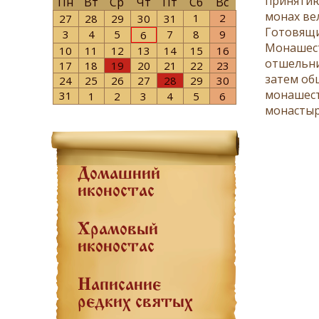
приняти
Пн
Вт
Ср
Чт
Пт
Сб
Вс
монах ве
1
2
27
28
29
30
31
Готовящи
3
4
5
7
8
9
6
Монашест
10
11
12
13
14
15
16
отшельни
17
18
19
20
21
22
23
затем об
24
25
26
27
28
29
30
монашест
31
1
2
3
4
5
6
монастыр
Домашний
иконостас
Храмовый
иконостас
Написание
редких святых