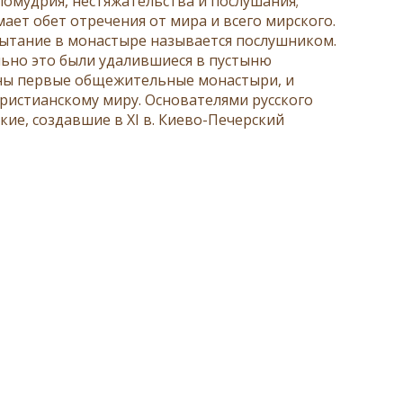
ломудрия, нестяжательства и послушания;
мает обет отречения от мира и всего мирского.
пытание в монастыре называется
послушником
.
ально это были удалившиеся в пустыню
ны первые общежительные
монастыри
, и
ристианскому миру. Основателями русского
ие, создавшие в XI в. Киево-Печерский