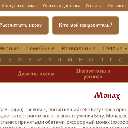
Как сделать заказ
Оплата и доставка
Отзывы
Контакты
Рассчитать икону
Кто мой покровитель?
Мерные
Семейные
Венчальные
Святые
Д
Е
Ж
З
И
К
Л
М
Н
О
П
Р
С
Иконостасы и
и
Дорогие иконы
росписи
Монах
греч. один) - человек, посвятивший себя Богу через при
ждается
постригом
волос в знак служения Богу. Монашес
тствии с принятыми обетами: рясофорный монах (
рясоф