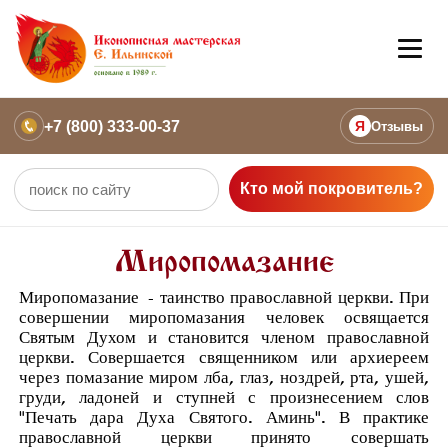
+7 (800) 333-00-37
Я
Отзывы
Кто мой покровитель?
Миропомазание
Миропомазание
- таинство православной церкви. При
совершении миропомазания человек освящается
Святым Духом и становится членом православной
церкви. Совершается священником или архиереем
через помазание миром лба, глаз, ноздрей, рта, ушей,
груди, ладоней и ступней с произнесением слов
"Печать дара Духа Святого. Аминь". В практике
православной церкви принято совершать