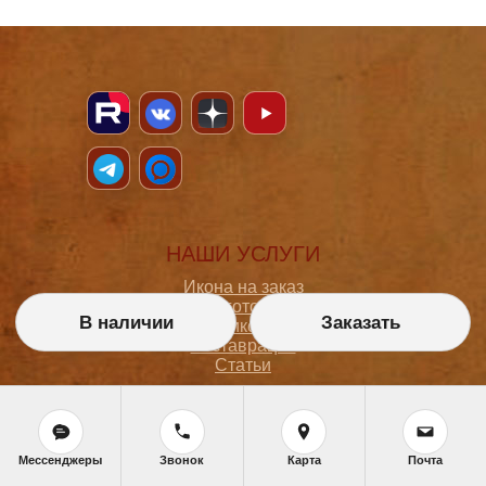
НАШИ УСЛУГИ
Икона на заказ
Магазин готовых икон
В наличии
Заказать
Школа иконописи
Реставрация
Статьи
ПОКУПАТЕЛЮ
Мессенджеры
Звонок
Карта
Почта
О мастерской
Как сделать заказ