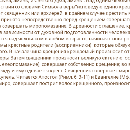
 Сына, аминь, и Святого Духа, аминь". Над одним челов
тствии со словами
Символа веры
"исповедую едино крещ
ет
священник
или
архиерей
, в крайнем случае крестить
 принято непосредственно перед крещением совершать
 совершать миропомазание. В древности оглашение, к
в зависимости от духовной подготовленности человек
тся над человеком в любом возрасте, начиная с новор
мы крестные родители (восприемники), которые обязую
го. В начале чина крещения крещаемый произносит отр
еры. Затем священник произносит
великую ектению
, о
.
елеопомазание
), совершает собственно крещение; во
ежду и ему одевается крест. Священник совершает ми
купель. Читается
Апостол
(
Римл. 6; 3-11
) и Евангелие (
Мф.
миро
, совершает постриг волос крещенного, произноси