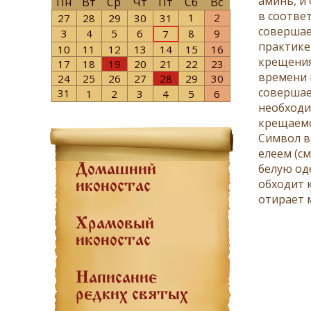
аминь, и
Пн
Вт
Ср
Чт
Пт
Сб
Вс
в соотве
1
2
27
28
29
30
31
соверша
3
4
5
6
8
9
7
практике
10
11
12
13
14
15
16
крещения
17
18
19
20
21
22
23
времени 
24
25
26
27
28
29
30
совершае
31
1
2
3
4
5
6
необходи
крещаемо
Символ в
елеем (см
белую од
Домашний
обходит 
иконостас
отирает
Храмовый
иконостас
Написание
редких святых