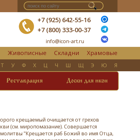
+7 (925) 642-55-16
+7 (800) 333-00-37
info@icon-art.ru
Живописные
Складни
Храмовые
▼
Т
У
Ф
Х
Ц
Ч
Ш
Щ
Э
Ю
Я
Реставрация
Доски для икон
торого крещаемый очищается от грехов
кви (см.
миропомазание
). Совершается
молитвы "Крещается раб Божий во имя Отца,