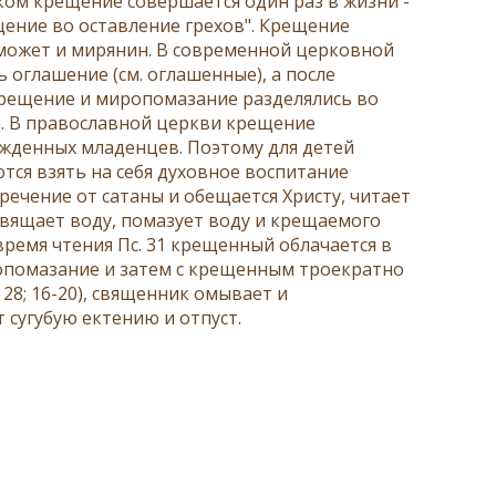
еком крещение совершается один раз в жизни -
ение во оставление грехов". Крещение
 может и
мирянин
. В современной церковной
 оглашение (см.
оглашенные
), а после
рещение и миропомазание разделялись во
а. В православной церкви крещение
ожденных младенцев. Поэтому для детей
тся взять на себя духовное воспитание
ечение от сатаны и обещается Христу, читает
свящает воду, помазует воду и крещаемого
 время чтения
Пс. 31
крещенный облачается в
ропомазание и затем с крещенным троекратно
 28; 16-20
), священник омывает и
т сугубую ектению и
отпуст
.