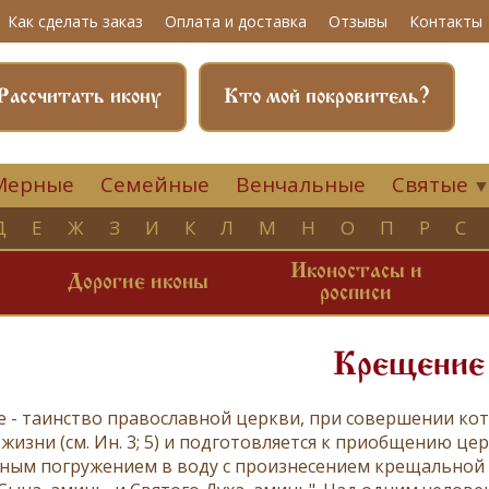
Как сделать заказ
Оплата и доставка
Отзывы
Контакты
Рассчитать икону
Кто мой покровитель?
Мерные
Семейные
Венчальные
Святые
Д
Е
Ж
З
И
К
Л
М
Н
О
П
Р
С
Иконостасы и
и
Дорогие иконы
росписи
Крещение
е
- таинство православной церкви, при совершении ко
жизни (см.
Ин. 3; 5
) и подготовляется к приобщению цер
ным погружением в воду с произнесением крещальной 