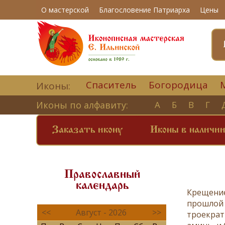
О мастерской
Благословение Патриарха
Цены
Спаситель
Богородица
Иконы:
Иконы по алфавиту:
А
Б
В
Г
Заказать икону
Иконы в наличи
Православный
календарь
Крещени
прошлой 
<<
Август - 2026
>>
троекрат