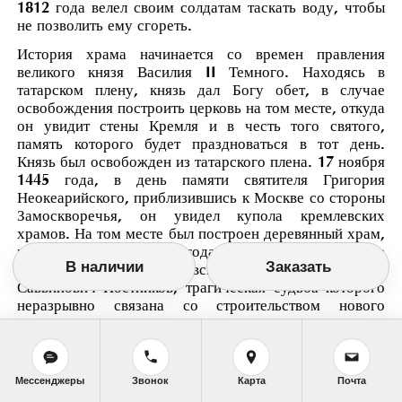
1812 года велел своим солдатам таскать воду, чтобы
не позволить ему сгореть.
История храма начинается со времен правления
великого князя Василия II Темного. Находясь в
татарском плену, князь дал Богу обет, в случае
освобождения построить церковь на том месте, откуда
он увидит стены Кремля и в честь того святого,
память которого будет праздноваться в тот день.
Князь был освобожден из татарского плена. 17 ноября
1445 года, в день памяти святителя Григория
Неокеарийского, приблизившись к Москве со стороны
Замоскворечья, он увидел купола кремлевских
храмов. На том месте был построен деревянный храм,
простоявший до 1667 года. В то время в храме
В наличии
Заказать
служил простой московский священник Андрей
Саввинович Постников, трагическая судьба которого
неразрывно связана со строительством нового
каменного храма.
Священник Андрей Постников сблизился с царем
Алексеем Михайловичем и стал его духовником. В
Мессенджеры
Звонок
Карта
Почта
1665 году он был назначен протопопом