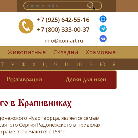
+7 (925) 642-55-16
+7 (800) 333-00-37
info@icon-art.ru
Живописные
Складни
Храмовые
▼
Т
У
Ф
Х
Ц
Ч
Ш
Щ
Э
Ю
Я
Реставрация
Доски для икон
го в Крапивниках
донежского Чудотворца, является самым
святого Сергия Радонежского в приделах
храме встречаются с 1591г.