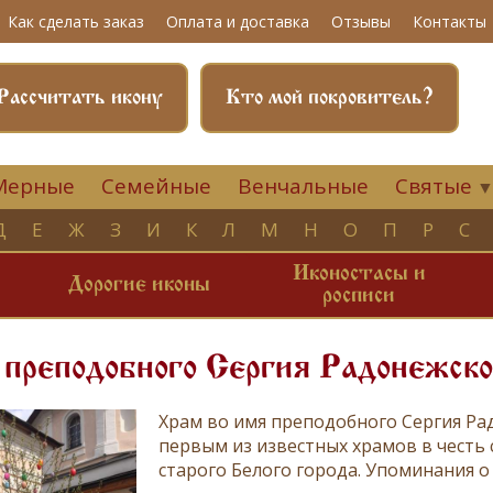
Как сделать заказ
Оплата и доставка
Отзывы
Контакты
Рассчитать икону
Кто мой покровитель?
Мерные
Семейные
Венчальные
Святые
Д
Е
Ж
З
И
К
Л
М
Н
О
П
Р
С
Иконостасы и
и
Дорогие иконы
росписи
преподобного Сергия Радонежско
Храм во имя преподобного Сергия Ра
первым из известных храмов в честь 
старого Белого города. Упоминания о 