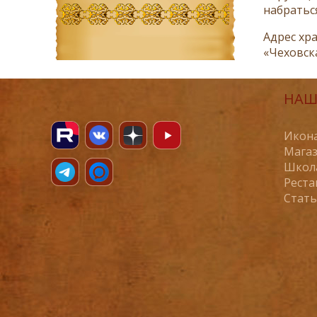
набраться
Адрес хра
«Чеховска
НАШ
Икона
Магаз
Школ
Реста
Стат