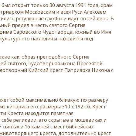
м был открыт только 30 августа 1991 года, храм
атриархом Московским и всея Руси Алексеем
ились регулярные службы и идут по сей день. В
ный предел в честь святого Сергия
афима Саровского Чудотворца, южный во Имя
 культурного наследия и находится под
акие как: образ преподобного Сергия
ей святого, чудотворная икона Пресвятой
чудотворный Кийский Крест Патриарха Никона с
ляет собой максимально близкую по размеру
з кипариса его размеры 310 х 192 см. Крест
сти Креста находится памятная
 себе реликвии, это скрытые в мощевиках и
святых и 16 камней с мест библейских
й животворящего креста, дополнительно крест