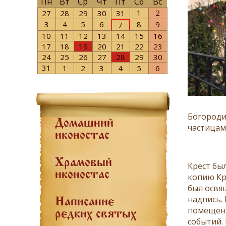
Пн
Вт
Ср
Чт
Пт
Сб
Вс
1
2
27
28
29
30
31
3
4
5
6
8
9
7
10
11
12
13
14
15
16
17
18
19
20
21
22
23
24
25
26
27
28
29
30
31
1
2
3
4
5
6
Богороди
Домашний
частицам
иконостас
Храмовый
Крест бы
иконостас
копию Кре
был освящ
надпись.
Написание
помещенн
редких святых
событий.