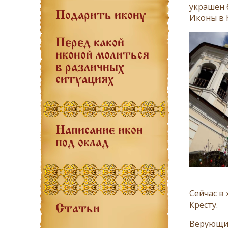
украшен 
Подарить икону
Иконы в 
Перед какой
иконой молиться
в различных
ситуациях
Написание икон
под оклад
Сейчас в
Кресту.
Статьи
Верующие