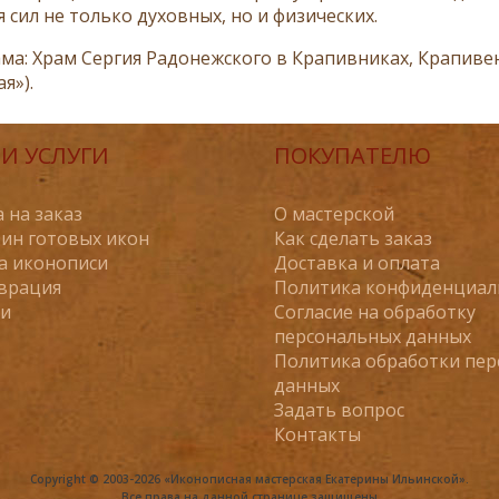
 сил не только духовных, но и физических.
ма: Храм Сергия Радонежского в Крапивниках, Крапивенск
я»).
И УСЛУГИ
ПОКУПАТЕЛЮ
 на заказ
О мастерской
ин готовых икон
Как сделать заказ
а иконописи
Доставка и оплата
врация
Политика конфиденциал
ьи
Согласие на обработку
персональных данных
Политика обработки пе
данных
Задать вопрос
Контакты
Copyright © 2003-2026 «Иконописная мастерская Екатерины Ильинской».
Все права на данной странице защищены