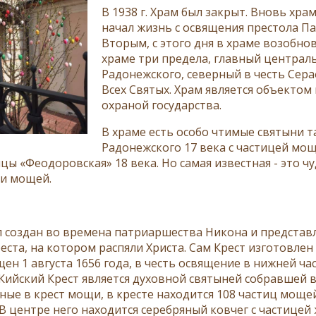
В 1938 г. Храм был закрыт. Вновь хра
начал жизнь с освящения престола П
Вторым, с этого дня в храме возобнов
храме три предела, главный централь
Радонежского, северный в честь Сер
Всех Святых. Храм является объектом
охраной государства.
В храме есть особо чтимые святыни т
Радонежского 17 века с частицей мощ
цы «Феодоровская» 18 века. Но самая известная - это 
и мощей.
л создан во времена патриаршества Никона и представ
ста, на котором распяли Христа. Сам Крест изготовлен и
ен 1 августа 1656 года, в честь освящение в нижней ча
 Кийский Крест является духовной святыней собравшей в
ые в крест мощи, в кресте находится 108 частиц мощей 
 В центре него находится серебряный ковчег с частице