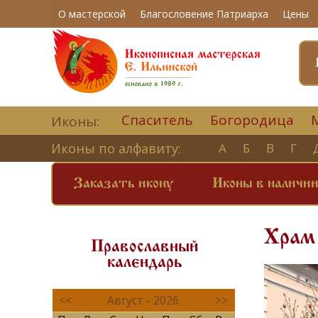
О мастерской
Благословение Патриарха
Цены
Спаситель
Богородица
Иконы:
Иконы по алфавиту:
А
Б
В
Г
Заказать икону
Иконы в наличи
Храм 
Православный
календарь
<<
Август - 2026
>>