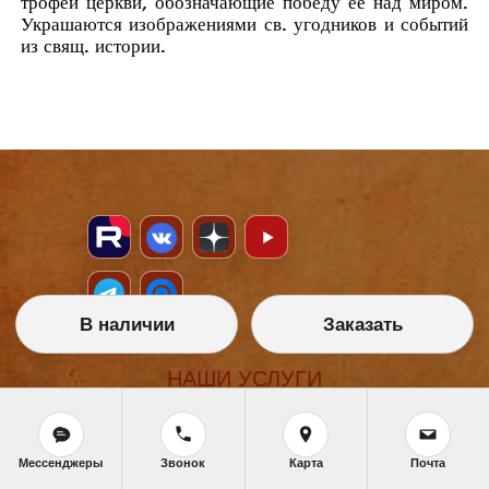
трофеи церкви, обозначающие победу ее над миром.
Украшаются изображениями св. угодников и событий
из свящ. истории.
В наличии
Заказать
НАШИ УСЛУГИ
Икона на заказ
Магазин готовых икон
Школа иконописи
Мессенджеры
Звонок
Карта
Почта
Реставрация