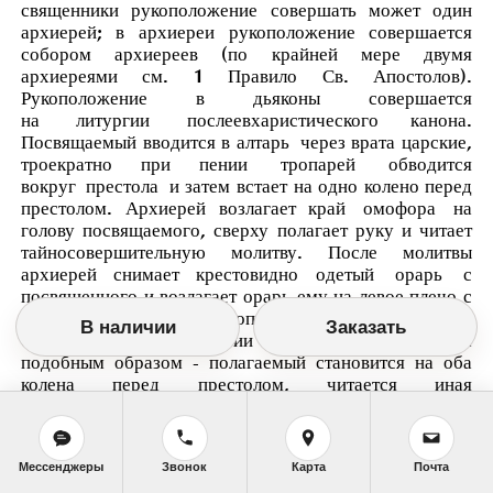
священники рукоположение совершать может один
архиерей; в архиереи рукоположение совершается
собором архиереев (по крайней мере двумя
архиереями см. 1 Правило Св. Апостолов).
Рукоположение в дьяконы совершается
на
литургии
после
евхаристического канона
.
Посвящаемый вводится в алтарь
через врата царские
,
троекратно при пении
тропарей
обводится
вокруг
престола
и затем встает на одно колено перед
престолом. Архиерей возлагает край
омофора
на
голову посвящаемого, сверху полагает руку и читает
тайносовершительную молитву. После молитвы
архиерей снимает крестовидно одетый
орарь
с
посвященного и возлагает орарь ему на левое плечо с
возгласом "
аксиос
". Рукоположение в священники
В наличии
Заказать
совершается на литургии после великого входа
подобным образом - полагаемый становится на оба
колена перед престолом, читается иная
тайносовершительная молитва, рукоположенный
облачается в
священнические одежды
.
Рукоположение в архиереи совершается на литургии
Мессенджеры
Звонок
Карта
Почта
после пения
трисвятого
перед чтением
Апостола
.