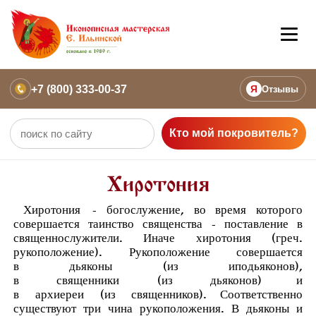
+7 (800) 333-00-37
Я
Отзывы
Кто мой покровитель?
Хиротония
Хиротония
- богослужение, во время которого
совершается таинство священства - поставление в
священнослужители. Иначе хиротония (греч.
рукоположение). Рукоположение совершается
в
дьяконы
(из
иподьяконов
),
в
священники
(из
дьяконов
) и
в
архиереи
(из
священников
). Соответственно
существуют три чина рукоположения. В дьяконы и