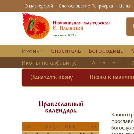
О мастерской
Благословение Патриарха
Цены
Спаситель
Богородица
Иконы:
Иконы по алфавиту:
А
Б
В
Г
Заказать икону
Иконы в наличи
Православный
календарь
Канон
(г
прославл
<<
Август - 2026
>>
богослу