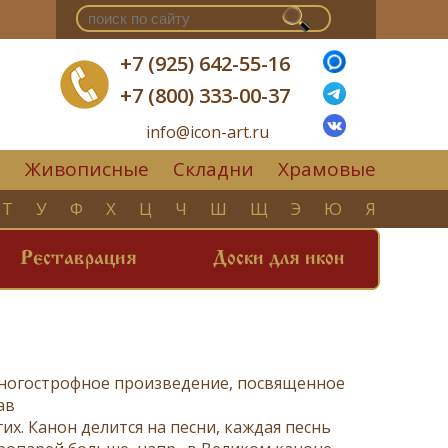
+7 (925) 642-55-16
+7 (800) 333-00-37
info@icon-art.ru
Живописные
Складни
Храмовые
▼
Т
У
Ф
Х
Ц
Ч
Ш
Щ
Э
Ю
Я
Реставрация
Доски для икон
 многострофное произведение, посвященное
ав
их. Канон делится на песни, каждая песнь