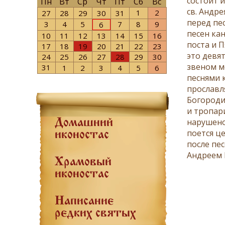
состоит 
Пн
Вт
Ср
Чт
Пт
Сб
Вс
св.
Андре
1
2
27
28
29
30
31
перед пе
3
4
5
7
8
9
6
песен ка
10
11
12
13
14
15
16
поста и
П
17
18
19
20
21
22
23
это девя
24
25
26
27
28
29
30
звеном м
31
1
2
3
4
5
6
песнями к
прославл
Богороди
и тропар
нарушено
Домашний
поется ц
иконостас
после пе
Андреем 
Храмовый
иконостас
Написание
редких святых