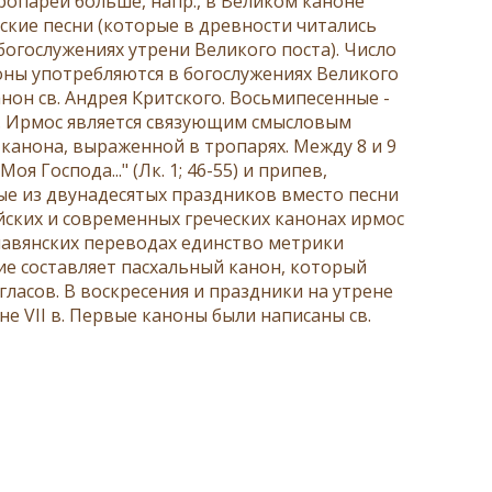
ропарей больше, напр., в Великом каноне
ские песни
(которые в древности читались
 богослужениях утрени
Великого поста
). Число
ноны употребляются в богослужениях Великого
анон св. Андрея Критского. Восьмипесенные -
ь. Ирмос является связующим смысловым
канона, выраженной в тропарях. Между 8 и 9
я Господа..." (
Лк. 1; 46-55
) и припев,
ые из двунадесятых праздников вместо песни
ских и современных греческих канонах ирмос
славянских переводах единство метрики
ие составляет пасхальный канон, который
ласов. В воскресения и праздники на утрене
не VII в. Первые каноны были написаны св.