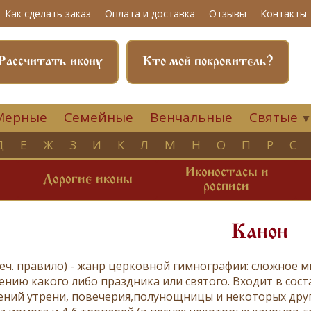
Как сделать заказ
Оплата и доставка
Отзывы
Контакты
Рассчитать икону
Кто мой покровитель?
Мерные
Семейные
Венчальные
Святые
Д
Е
Ж
З
И
К
Л
М
Н
О
П
Р
С
Иконостасы и
и
Дорогие иконы
росписи
Канон
реч. правило) - жанр церковной гимнографии: сложное
ению какого либо праздника или святого. Входит в сост
жений
утрени
,
повечерия
,
полунощницы
и некоторых друг