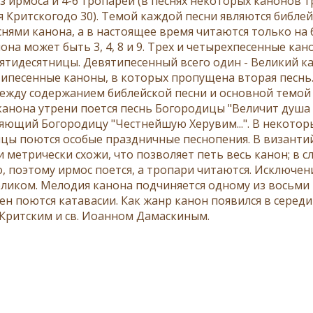
из
ирмоса
и 4-6
тропарей
(в песнях некоторых канонов т
я Критского
до 30). Темой каждой песни являются
библей
снями канона, а в настоящее время читаются только на
нона может быть 3, 4, 8 и 9. Трех и четырехпесенные ка
ятидесятницы
. Девятипесенный всего один - Великий к
типесенные каноны, в которых пропущена вторая песн
ежду содержанием библейской песни и основной темой 
анона утрени поется песнь Богородицы "Величит душа Мо
яющий Богородицу "Честнейшую Херувим...". В некотор
цы поются особые праздничные песнопения. В византий
и метрически схожи, что позволяет петь весь канон; в 
, поэтому ирмос поется, а тропари читаются. Исключен
еликом. Мелодия канона подчиняется одному из восьми г
сен поются
катавасии
. Как жанр канон появился в середи
Критским и св.
Иоанном Дамаскиным
.