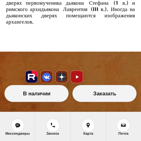
дверях первомученика дьякона
Стефана
(1 в.) и
римского архидьякона
Лаврентия
(III в.). Иногда на
дьяконских дверях помещаются изображения
архангелов.
В наличии
Заказать
НАШИ УСЛУГИ
Икона на заказ
Магазин готовых икон
Мессенджеры
Звонок
Карта
Почта
Школа иконописи