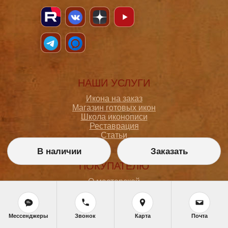
НАШИ УСЛУГИ
Икона на заказ
Магазин готовых икон
Школа иконописи
Реставрация
Статьи
В наличии
Заказать
ПОКУПАТЕЛЮ
О мастерской
Как сделать заказ
Доставка и оплата
Политика конфиденциальности
Мессенджеры
Звонок
Карта
Почта
Согласие на обработку персональных данных
Политика обработки персональных данных