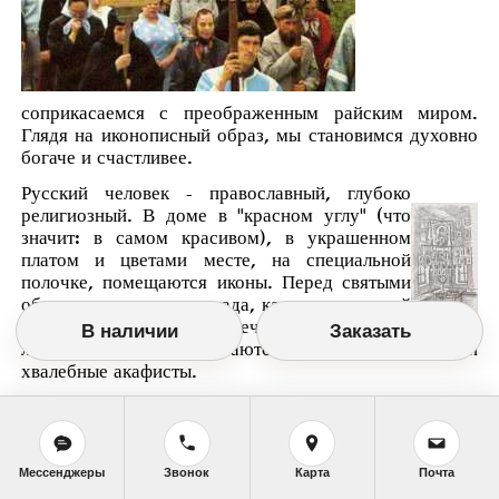
соприкасаемся с преображенным райским миром.
Глядя на иконописный образ, мы становимся духовно
богаче и счастливее.
Русский человек - православный, глубоко
религиозный. В доме в "красном углу" (что
значит: в самом красивом), в украшенном
платом и цветами месте, на специальной
полочке, помещаются иконы. Перед святыми
образами теплится лампада, как символ нашей
молитвы, зажигаются свечи в знак нашей
В наличии
Заказать
любви к Господу, читаются молебные каноны и
хвалебные акафисты.
Иконы - достояние семейного
рода. Их передают в наследство,
первыми вносят в новый дом,
освящая его.
Мессенджеры
Звонок
Карта
Почта