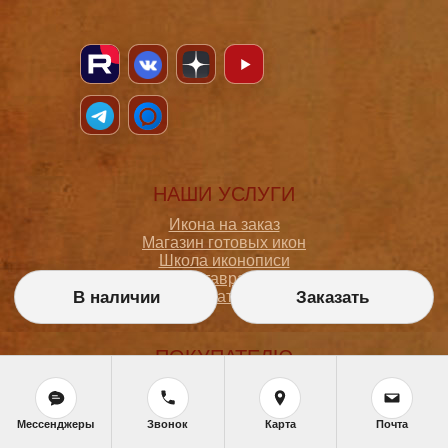
НАШИ УСЛУГИ
Икона на заказ
Магазин готовых икон
Школа иконописи
Реставрация
В наличии
Заказать
Статьи
ПОКУПАТЕЛЮ
О мастерской
Как сделать заказ
Доставка и оплата
Мессенджеры
Звонок
Карта
Почта
Политика конфиденциальности