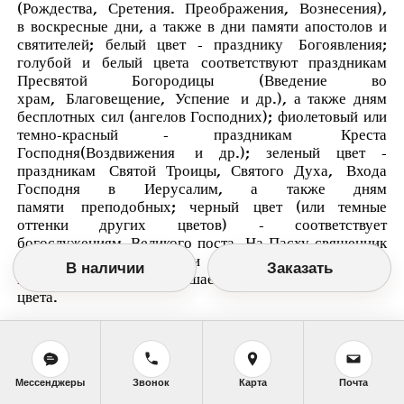
(
Рождества
,
Сретения
.
Преображения
,
Вознесения
),
в воскресные дни, а также в дни памяти апостолов и
святителей; белый цвет - празднику
Богоявления
;
голубой и белый цвета соответствуют праздникам
Пресвятой Богородицы (
Введение во
храм
,
Благовещение
,
Успение
и др.), а также дням
бесплотных сил (ангелов Господних); фиолетовый или
темно-красный - праздникам
Креста
Господня
(
Воздвижения
и др.); зеленый цвет -
праздникам
Святой Троицы
, Святого Духа,
Входа
Господня в Иерусалим
, а также дням
памяти
преподобных
; черный цвет (или темные
оттенки других цветов) - соответствует
богослужениям
Великого поста
. На Пасху священник
облачается по очереди в облачения разного
В наличии
Заказать
цвета.
Отпевание
совершается в облачениях белого
цвета.
Мессенджеры
Звонок
Карта
Почта