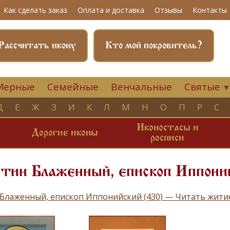
Как сделать заказ
Оплата и доставка
Отзывы
Контакты
Рассчитать икону
Кто мой покровитель?
Мерные
Семейные
Венчальные
Святые
Д
Е
Ж
З
И
К
Л
М
Н
О
П
Р
С
Иконостасы и
и
Дорогие иконы
росписи
стин Блаженный, епископ Иппони
 Блаженный, епископ Иппонийский (430) — Читать жит