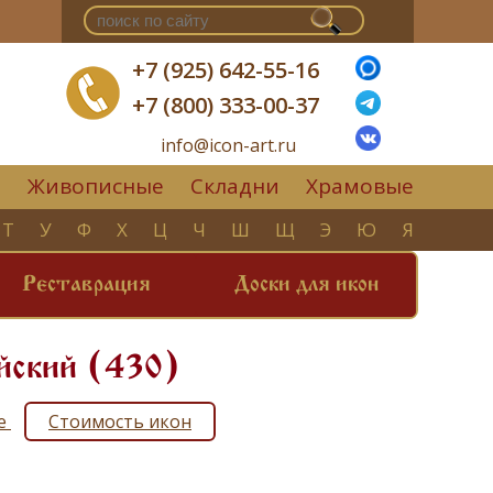
+7 (925) 642-55-16
+7 (800) 333-00-37
info@icon-art.ru
Живописные
Складни
Храмовые
▼
Т
У
Ф
Х
Ц
Ч
Ш
Щ
Э
Ю
Я
Реставрация
Доски для икон
йский (430)
ие
Стоимость икон