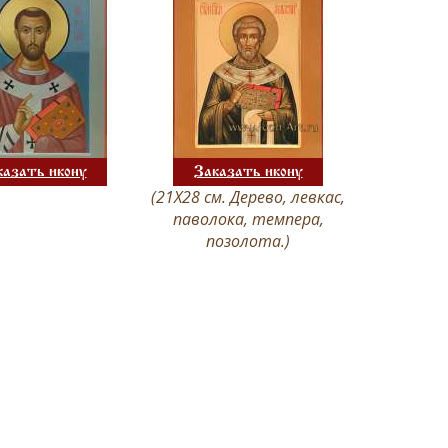
казать икону
Заказать икону
(21Х28 см. Дерево, левкас,
паволока, темпера,
позолота.)