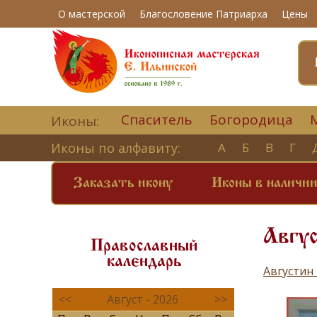
О мастерской
Благословение Патриарха
Цены
Спаситель
Богородица
Иконы:
Иконы по алфавиту:
А
Б
В
Г
Заказать икону
Иконы в наличи
Авгу
Православный
календарь
Августин
<<
Август - 2026
>>