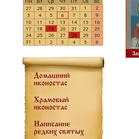
Пн
Вт
Ср
Чт
Пт
Сб
Вс
1
2
27
28
29
30
31
3
4
5
7
8
9
6
10
11
12
13
14
15
16
17
18
19
20
21
22
23
24
25
26
27
28
29
30
31
1
2
3
4
5
6
За
Домашний
иконостас
Храмовый
иконостас
Написание
редких святых