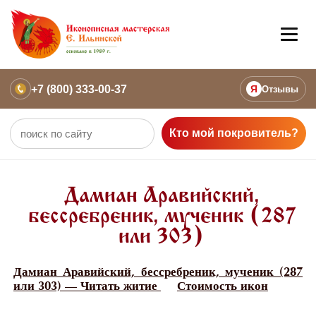
+7 (800) 333-00-37
Я
Отзывы
Кто мой покровитель?
Дамиан Аравийский,
бессребреник, мученик (287
или 303)
Дамиан Аравийский, бессребреник, мученик (287
или 303) — Читать житие
Стоимость икон