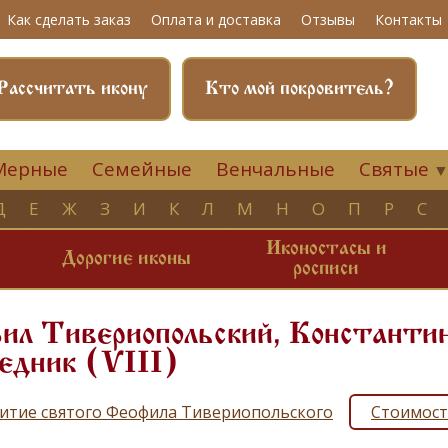
Как сделать заказ
Оплата и доставка
Отзывы
Контакты
Рассчитать икону
Кто мой покровитель?
Мерные
Семейные
Венчальные
Святые
Д
Е
Ж
З
И
К
Л
М
Н
О
П
Р
С
Иконостасы и
и
Дорогие иконы
росписи
л Тивериопольский, Константин
едник (VIII)
итие святого Феофила Тивериопольского
Стоимост