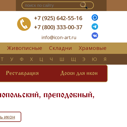
+7 (925) 642-55-16
+7 (800) 333-00-37
info@icon-art.ru
Живописные
Складни
Храмовые
▼
Т
У
Ф
Х
Ц
Ч
Ш
Щ
Э
Ю
Я
Реставрация
Доски для икон
опольский, преподобный,
ь икон