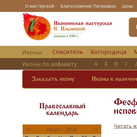
О мастерской
Благословение Патриарха
Цены
Спаситель
Богородица
Иконы:
Иконы по алфавиту:
А
Б
В
Г
Заказать икону
Иконы в наличи
Феофи
Православный
испов
календарь
Читать ж
<<
Август - 2026
>>