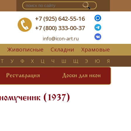
+7 (925) 642-55-16
+7 (800) 333-00-37
info@icon-art.ru
Живописные
Складни
Храмовые
▼
Т
У
Ф
Х
Ц
Ч
Ш
Щ
Э
Ю
Я
Реставрация
Доски для икон
нномученик (1937)