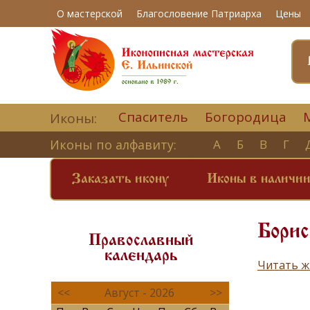
О мастерской
Благословение Патриарха
Цены
Спаситель
Богородица
Иконы:
Иконы по алфавиту:
А
Б
В
Г
Заказать икону
Иконы в наличи
Борис
Православный
календарь
Читать ж
<<
Август - 2026
>>