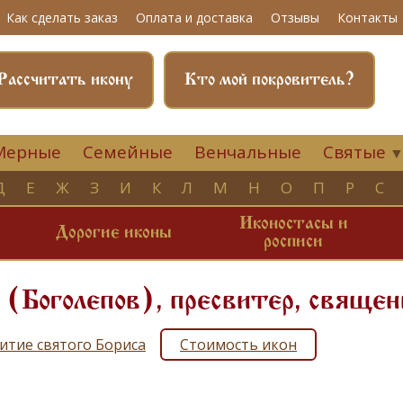
Как сделать заказ
Оплата и доставка
Отзывы
Контакты
Рассчитать икону
Кто мой покровитель?
Мерные
Семейные
Венчальные
Святые
Д
Е
Ж
З
И
К
Л
М
Н
О
П
Р
С
Иконостасы и
и
Дорогие иконы
росписи
 (Боголепов), пресвитер, свяще
итие святого Бориса
Стоимость икон