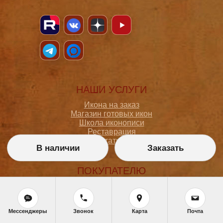
НАШИ УСЛУГИ
Икона на заказ
Магазин готовых икон
Школа иконописи
Реставрация
Статьи
В наличии
Заказать
ПОКУПАТЕЛЮ
О мастерской
Как сделать заказ
Доставка и оплата
Мессенджеры
Звонок
Карта
Почта
Политика конфиденциальности
Согласие на обработку персональных данных