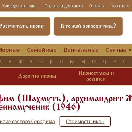
Как сделать заказ
Оплата и доставка
Отзывы
Контакты
Рассчитать икону
Кто мой покровитель?
Мерные
Семейные
Венчальные
Святые
Д
Е
Ж
З
И
К
Л
М
Н
О
П
Р
С
Иконостасы и
и
Дорогие иконы
росписи
фим (Шахмуть), архимандрит Ж
енномученик (1946)
итие святого Серафима
Стоимость икон