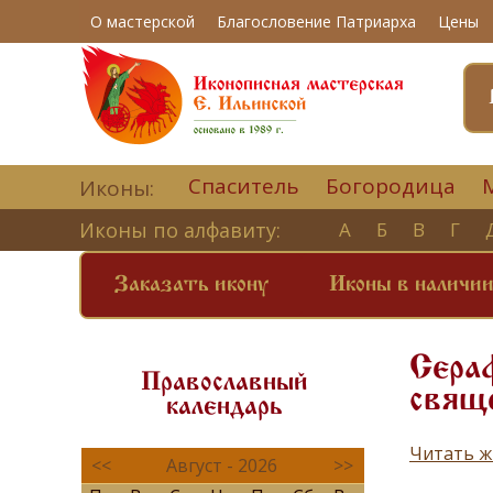
О мастерской
Благословение Патриарха
Цены
Спаситель
Богородица
Иконы:
Иконы по алфавиту:
А
Б
В
Г
Заказать икону
Иконы в наличи
Сера
Православный
свящ
календарь
Читать ж
<<
Август - 2026
>>