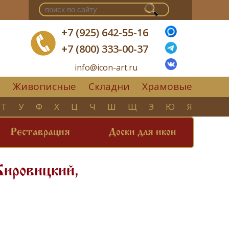
+7 (925) 642-55-16
+7 (800) 333-00-37
info@icon-art.ru
Живописные
Складни
Храмовые
▼
Т
У
Ф
Х
Ц
Ч
Ш
Щ
Э
Ю
Я
Реставрация
Доски для икон
ировицкий,