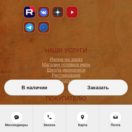
НАШИ УСЛУГИ
Икона на заказ
Магазин готовых икон
Школа иконописи
Реставрация
Статьи
В наличии
Заказать
ПОКУПАТЕЛЮ
О мастерской
Как сделать заказ
Доставка и оплата
Политика конфиденциальности
Мессенджеры
Звонок
Карта
Почта
Согласие на обработку персональных данных