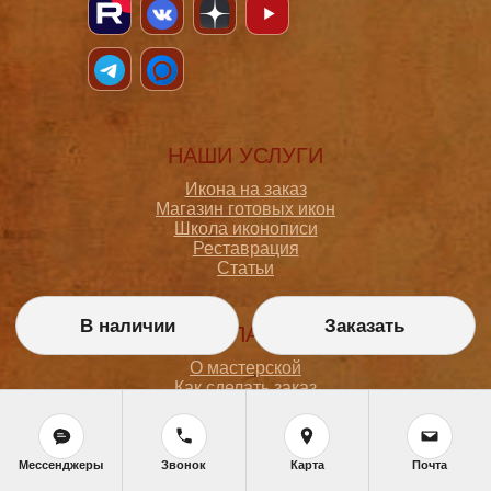
НАШИ УСЛУГИ
Икона на заказ
Магазин готовых икон
Школа иконописи
Реставрация
Статьи
В наличии
Заказать
ПОКУПАТЕЛЮ
О мастерской
Как сделать заказ
Доставка и оплата
Политика конфиденциальности
Согласие на обработку персональных данных
Политика обработки персональных данных
Мессенджеры
Звонок
Карта
Почта
Задать вопрос