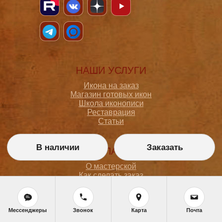
НАШИ УСЛУГИ
Икона на заказ
Магазин готовых икон
Школа иконописи
Реставрация
Статьи
В наличии
Заказать
ПОКУПАТЕЛЮ
О мастерской
Как сделать заказ
Доставка и оплата
Политика конфиденциальности
Согласие на обработку персональных данных
Политика обработки персональных данных
Мессенджеры
Звонок
Карта
Почта
Задать вопрос