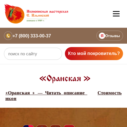
+7 (800) 333-00-37
Я
Отзывы
Кто мой покровитель?
«Оранская »
«Оранская » — Читать описание
Стоимость
икон