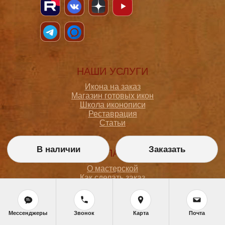
НАШИ УСЛУГИ
Икона на заказ
Магазин готовых икон
Школа иконописи
Реставрация
Статьи
В наличии
Заказать
ПОКУПАТЕЛЮ
О мастерской
Как сделать заказ
Доставка и оплата
Политика конфиденциальности
Согласие на обработку персональных данных
Политика обработки персональных данных
Мессенджеры
Звонок
Карта
Почта
Задать вопрос