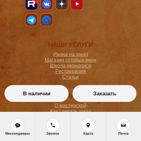
НАШИ УСЛУГИ
Икона на заказ
Магазин готовых икон
Школа иконописи
Реставрация
Статьи
В наличии
Заказать
ПОКУПАТЕЛЮ
О мастерской
Как сделать заказ
Доставка и оплата
Политика конфиденциальности
Согласие на обработку персональных данных
Политика обработки персональных данных
Мессенджеры
Звонок
Карта
Почта
Задать вопрос