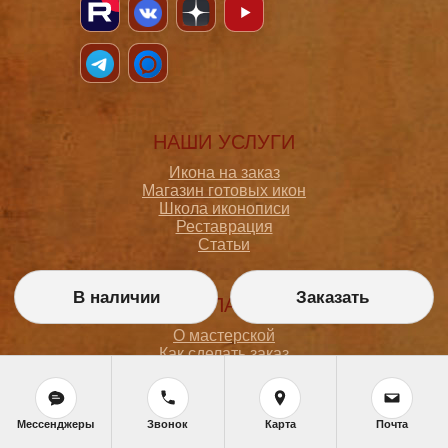
НАШИ УСЛУГИ
Икона на заказ
Магазин готовых икон
Школа иконописи
Реставрация
Статьи
В наличии
Заказать
ПОКУПАТЕЛЮ
О мастерской
Как сделать заказ
Доставка и оплата
Политика конфиденциальности
Согласие на обработку персональных данных
Политика обработки персональных данных
Мессенджеры
Звонок
Карта
Почта
Задать вопрос