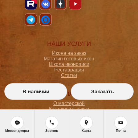
НАШИ УСЛУГИ
Икона на заказ
Магазин готовых икон
Школа иконописи
Реставрация
Статьи
В наличии
Заказать
ПОКУПАТЕЛЮ
О мастерской
Как сделать заказ
Доставка и оплата
Политика конфиденциальности
Согласие на обработку персональных данных
Политика обработки персональных данных
Мессенджеры
Звонок
Карта
Почта
Задать вопрос