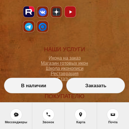
НАШИ УСЛУГИ
Икона на заказ
Магазин готовых икон
Школа иконописи
Реставрация
Статьи
В наличии
Заказать
ПОКУПАТЕЛЮ
О мастерской
Как сделать заказ
Доставка и оплата
Политика конфиденциальности
Мессенджеры
Звонок
Карта
Почта
Согласие на обработку персональных данных