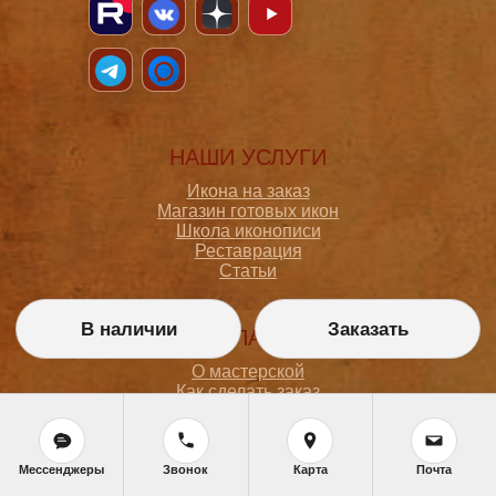
НАШИ УСЛУГИ
Икона на заказ
Магазин готовых икон
Школа иконописи
Реставрация
Статьи
В наличии
Заказать
ПОКУПАТЕЛЮ
О мастерской
Как сделать заказ
Доставка и оплата
Политика конфиденциальности
Согласие на обработку персональных данных
Политика обработки персональных данных
Мессенджеры
Звонок
Карта
Почта
Задать вопрос