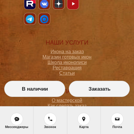
НАШИ УСЛУГИ
Икона на заказ
Магазин готовых икон
Школа иконописи
Реставрация
Статьи
В наличии
Заказать
ПОКУПАТЕЛЮ
О мастерской
Как сделать заказ
Доставка и оплата
Политика конфиденциальности
Согласие на обработку персональных данных
Политика обработки персональных данных
Мессенджеры
Звонок
Карта
Почта
Задать вопрос