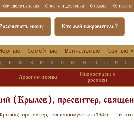
Как сделать заказ
Оплата и доставка
Отзывы
Контакты
Рассчитать икону
Кто мой покровитель?
Мерные
Семейные
Венчальные
Святые
Д
Е
Ж
З
И
К
Л
М
Н
О
П
Р
С
Иконостасы и
и
Дорогие иконы
росписи
ий (Крылов), пресвитер, свяще
(Крылов), пресвитер, священномученик (1942) — Читат