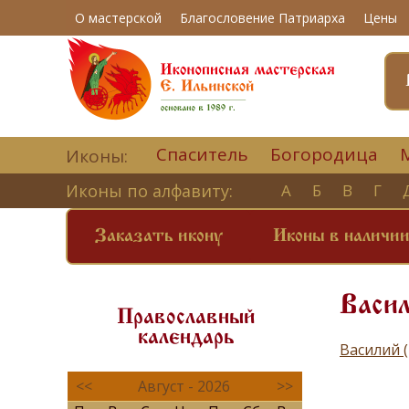
О мастерской
Благословение Патриарха
Цены
Спаситель
Богородица
Иконы:
Иконы по алфавиту:
А
Б
В
Г
Заказать икону
Иконы в наличи
Васил
Православный
календарь
Василий 
<<
Август - 2026
>>