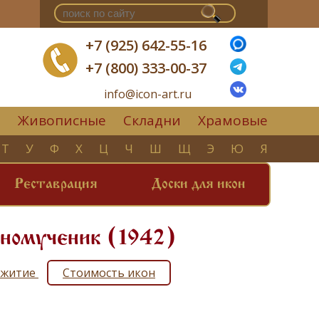
+7 (925) 642-55-16
+7 (800) 333-00-37
info@icon-art.ru
Живописные
Складни
Храмовые
▼
Т
У
Ф
Х
Ц
Ч
Ш
Щ
Э
Ю
Я
Реставрация
Доски для икон
нномученик (1942)
ь житие
Стоимость икон