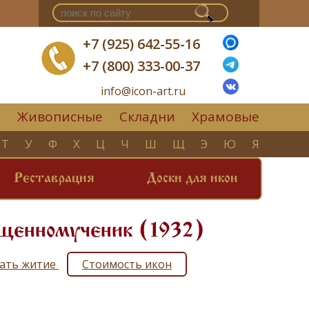
+7 (925) 642-55-16
+7 (800) 333-00-37
info@icon-art.ru
Живописные
Складни
Храмовые
▼
Т
У
Ф
Х
Ц
Ч
Ш
Щ
Э
Ю
Я
Реставрация
Доски для икон
ященномученик (1932)
тать житие
Стоимость икон