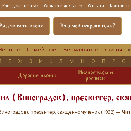
Как сделать заказ
Оплата и доставка
Отзывы
Контакты
Рассчитать икону
Кто мой покровитель?
Мерные
Семейные
Венчальные
Святые
Д
Е
Ж
З
И
К
Л
М
Н
О
П
Р
С
Иконостасы и
и
Дорогие иконы
росписи
ил (Виноградов), пресвитер, св
Виноградов), пресвитер, священномученик (1932) — Чи