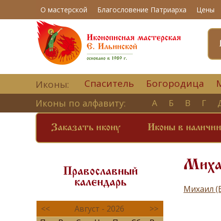
О мастерской
Благословение Патриарха
Цены
Спаситель
Богородица
Иконы:
Иконы по алфавиту:
А
Б
В
Г
Заказать икону
Иконы в наличи
Миха
Православный
календарь
Михаил (
<<
Август - 2026
>>