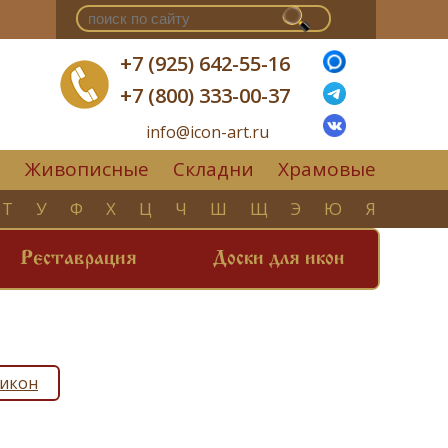
+7 (925) 642-55-16
+7 (800) 333-00-37
info@icon-art.ru
Живописные
Складни
Храмовые
▼
Т
У
Ф
Х
Ц
Ч
Ш
Щ
Э
Ю
Я
Реставрация
Доски для икон
 икон