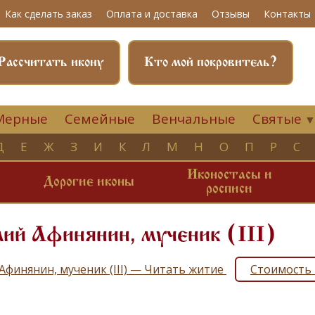
Как сделать заказ
Оплата и доставка
Отзывы
Контакты
Рассчитать икону
Кто мой покровитель?
Мерные
Семейные
Венчальные
Святые
Д
Е
Ж
З
И
К
Л
М
Н
О
П
Р
С
Иконостасы и
и
Дорогие иконы
росписи
ий Афинянин, мученик (III)
Афинянин, мученик (III) — Читать житие
Стоимость