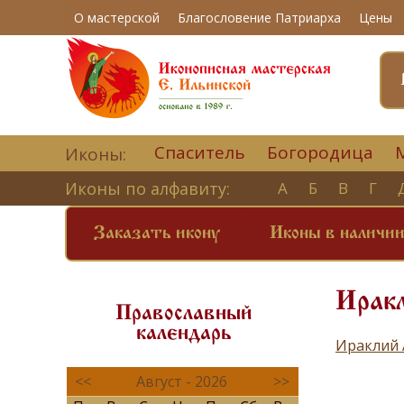
О мастерской
Благословение Патриарха
Цены
Спаситель
Богородица
Иконы:
Иконы по алфавиту:
А
Б
В
Г
Заказать икону
Иконы в наличи
Иракл
Православный
календарь
Ираклий 
<<
Август - 2026
>>