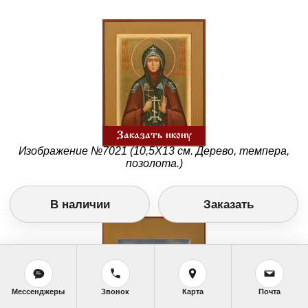
Заказать икону
Изображение №7021 (10,5Х13 см. Дерево, темпера,
позолота.)
В наличии
Заказать
Мессенджеры
Звонок
Карта
Почта