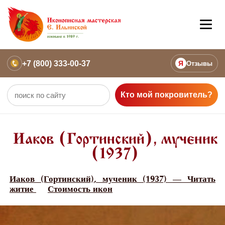
+7 (800) 333-00-37
Я
Отзывы
Кто мой покровитель?
Иаков (Гортинский), мученик
(1937)
Иаков (Гортинский), мученик (1937) — Читать
житие
Стоимость икон