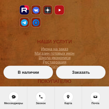
НАШИ УСЛУГИ
Икона на заказ
Магазин готовых икон
Школа иконописи
Реставрация
Статьи
В наличии
Заказать
ПОКУПАТЕЛЮ
О мастерской
Как сделать заказ
Доставка и оплата
Политика конфиденциальности
Мессенджеры
Звонок
Карта
Почта
Согласие на обработку персональных данных