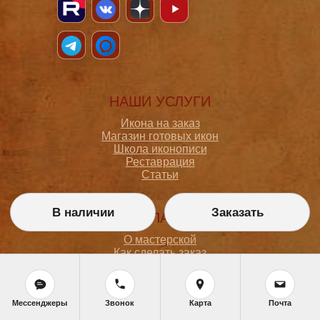
НАШИ УСЛУГИ
Икона на заказ
Магазин готовых икон
Школа иконописи
Реставрация
Статьи
В наличии
Заказать
ПОКУПАТЕЛЮ
О мастерской
Как сделать заказ
Доставка и оплата
Политика конфиденциальности
Согласие на обработку персональных данных
Политика обработки персональных данных
Мессенджеры
Звонок
Карта
Почта
Задать вопрос