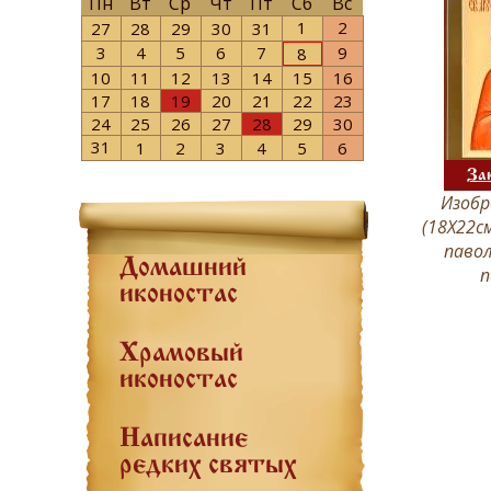
Пн
Вт
Ср
Чт
Пт
Сб
Вс
1
2
27
28
29
30
31
3
4
5
6
7
9
8
10
11
12
13
14
15
16
17
18
19
20
21
22
23
24
25
26
27
28
29
30
31
1
2
3
4
5
6
За
Изобр
(18Х22см
павол
Домашний
п
иконостас
Храмовый
иконостас
Написание
редких святых