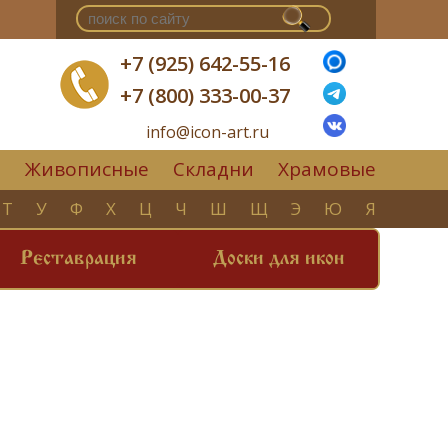
+7 (925) 642-55-16
+7 (800) 333-00-37
info@icon-art.ru
Живописные
Складни
Храмовые
▼
Т
У
Ф
Х
Ц
Ч
Ш
Щ
Э
Ю
Я
Реставрация
Доски для икон