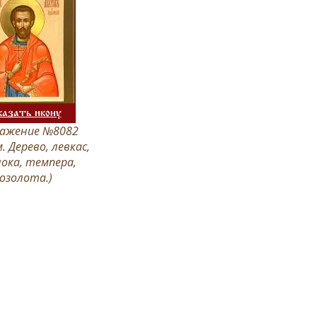
казать икону
ажение №8082
. Дерево, левкас,
ока, темпера,
озолота.)