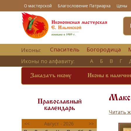
О мастерской
Благословение Патриарха
Цены
Спаситель
Богородица
Иконы:
Иконы по алфавиту:
А
Б
В
Г
Заказать икону
Иконы в наличи
Макси
Православный
календарь
Читать ж
<<
Август - 2026
>>