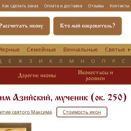
Как сделать заказ
Оплата и доставка
Отзывы
Контакты
Рассчитать икону
Кто мой покровитель?
Мерные
Семейные
Венчальные
Святые
Д
Е
Ж
З
И
К
Л
М
Н
О
П
Р
С
Иконостасы и
и
Дорогие иконы
росписи
м Азийский, мученик (ок. 250)
итие святого Максима
Стоимость икон