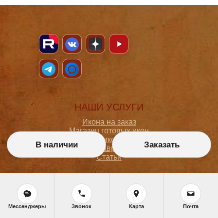
НАШИ УСЛУГИ
Икона на заказ
Магазин готовых икон
Школа иконописи
В наличии
Заказать
Реставрация
Статьи
ПОКУПАТЕЛЮ
О мастерской
Мессенджеры
Звонок
Карта
Почта
Как сделать заказ