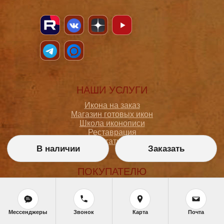
НАШИ УСЛУГИ
Икона на заказ
Магазин готовых икон
Школа иконописи
Реставрация
Статьи
В наличии
Заказать
ПОКУПАТЕЛЮ
О мастерской
Как сделать заказ
Доставка и оплата
Мессенджеры
Звонок
Карта
Почта
Политика конфиденциальности
Согласие на обработку персональных данных