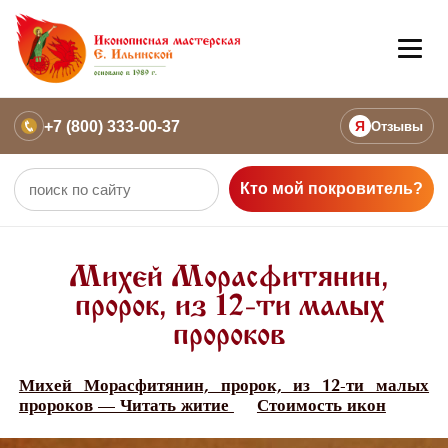
+7 (800) 333-00-37
Я
Отзывы
Кто мой покровитель?
Михей Морасфитянин,
пророк, из 12-ти малых
пророков
Михей Морасфитянин, пророк, из 12-ти малых
пророков — Читать житие
Стоимость икон