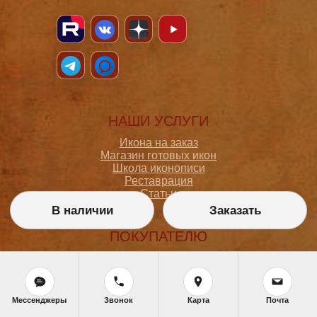
НАШИ УСЛУГИ
Икона на заказ
Магазин готовых икон
Школа иконописи
Реставрация
Статьи
В наличии
Заказать
ПОКУПАТЕЛЮ
О мастерской
Как сделать заказ
Доставка и оплата
Политика конфиденциальности
Мессенджеры
Звонок
Карта
Почта
Согласие на обработку персональных данных